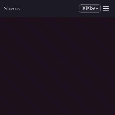
🇩🇰
Wrapzeno
DA